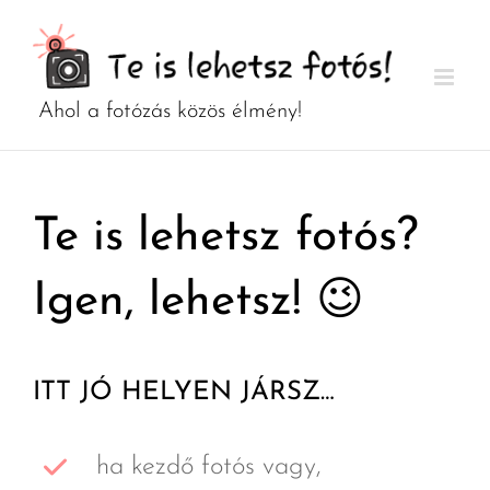
Kihagyás
Te is lehetsz fotós?
Igen, lehetsz! 😉
ITT JÓ HELYEN JÁRSZ…
ha kezdő fotós vagy,