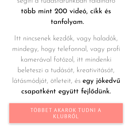
segíti a tudástárunkban található
több mint 200 videó, cikk és
tanfolyam.
Itt nincsenek kezdők, vagy haladók,
mindegy, hogy telefonnal, vagy profi
kamerával fotózol, itt mindenki
beleteszi a tudását, kreativitását,
látásmódját, ötleteit, és
egy jókedvű
csapatként együtt fejlődünk.
TÖBBET AKAROK TUDNI A
KLUBRÓL