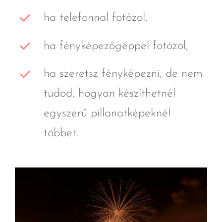
ha telefonnal fotózol,
ha fényképezőgéppel fotózol,
ha szeretsz fényképezni, de nem
tudod, hogyan készíthetnél
egyszerű pillanatképeknél
többet.